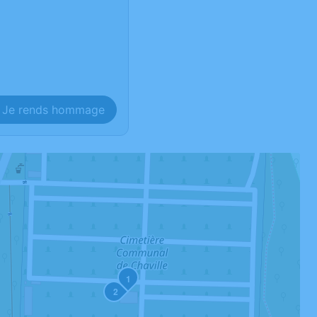
Je rends hommage
1
2