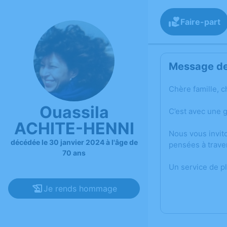
Faire-part
Message de 
Chère famille, c
Ouassila
C’est avec une 
ACHITE-HENNI
Nous vous invit
décédée le 30 janvier 2024 à l'âge de
pensées à trave
70 ans
Un service de p
Je rends hommage