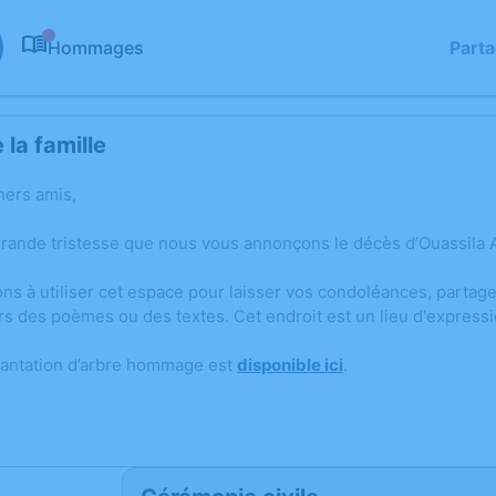
Hommages
Part
0
la famille
hers amis,
grande tristesse que nous vous annonçons le décès d’Ouassila 
ons à utiliser cet espace pour laisser vos condoléances, parta
rs des poèmes ou des textes. Cet endroit est un lieu d'expres
lantation d’arbre hommage est
disponible ici
.