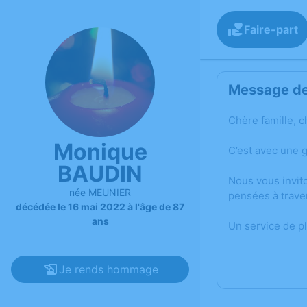
Faire-part
Message de 
Chère famille, c
Monique
C’est avec une 
BAUDIN
Nous vous invit
née MEUNIER
pensées à trave
décédée le 16 mai 2022 à l'âge de 87
ans
Un service de p
Je rends hommage