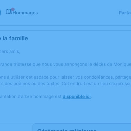
Hommages
Part
0
la famille
hers amis,
grande tristesse que nous vous annonçons le décès de Monique
ons à utiliser cet espace pour laisser vos condoléances, parta
rs des poèmes ou des textes. Cet endroit est un lieu d'expres
lantation d’arbre hommage est
disponible ici
.