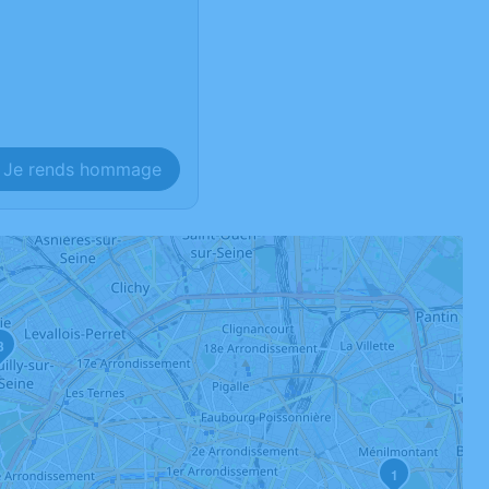
Je rends hommage
3
1