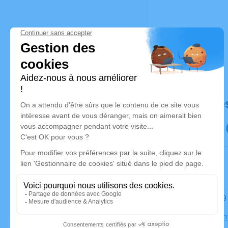
Déroulé de
Le jeudi 
Église Sain