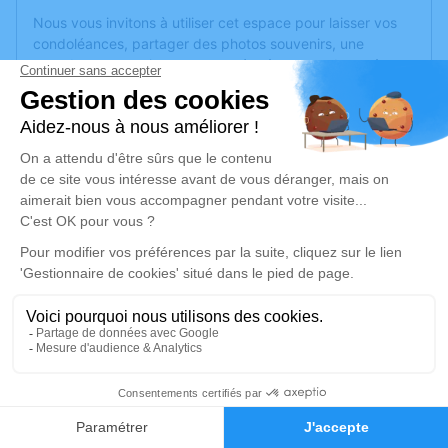
Nous vous invitons à utiliser cet espace pour laisser vos
condoléances, partager des photos souvenirs, une
anecdote ou exprimer vos pensées à travers des poèmes
ou des textes. Cet endroit est un lieu d'expression dédié à
honorer la mémoire de Ginette DEBELLU.
Un service de plantation d’arbre hommage est
disponible
ici
.
Je rends hommage
Cérémonie religieuse
mercredi 10 mai 2023 à 14h30
Église Notre Dame du Perpétuel Secours de
Puteaux
65 avenue du Général de Gaulle
1
92800 Puteaux
Faire-part
Hommages