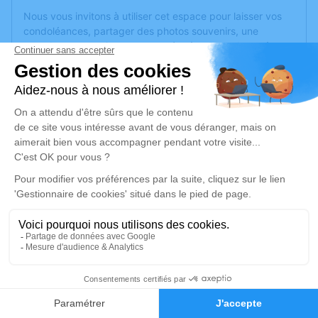
Nous vous invitons à utiliser cet espace pour laisser vos
condoléances, partager des photos souvenirs, une
anecdote ou exprimer vos pensées à travers des poèmes
ou des textes. Cet endroit est un lieu d'expression dédié à
honorer la mémoire de Francois BOUYX.
Un service de plantation d’arbre hommage est
disponible
ici
.
Je rends hommage
Cérémonie civile
jeudi 21 décembre 2023 à 13h30
Crématorium du Père-Lachaise de Paris
71 Rue des Rondeaux
75020 Paris
8
Faire-part
Hommages
Je rends hommage