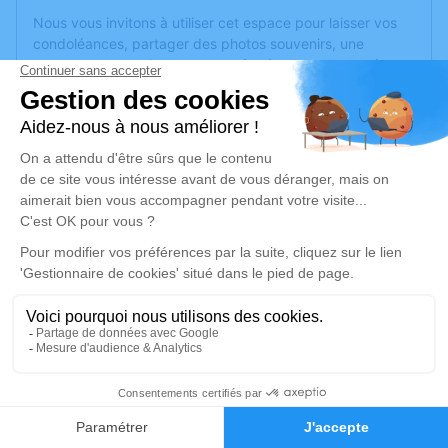
Nous vous invitons à utiliser cet espace pour laisser vos
condoléances, partager des photos souvenirs, une
anecdote ou exprimer vos pensées à travers des poèmes
ou des textes. Cet endroit est un lieu d'expression dédié à
honorer la mémoire de Christian Franck BOUTE.
Un service de plantation d’arbre hommage est
disponible
ici
.
Je rends hommage
Cérémonie civile
vendredi 17 mai 2024 à 16h00
Crématorium de Cormeilles-en-Parisis
27 Georges Méliès
95240 Cormeilles-en-Parisis
2
Faire-part
Hommages
Je rends hommage