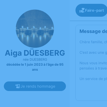
Faire-part
Message de 
Chère famille, c
Aiga DÜESBERG
C’est avec une 
née DUESBERG
Nous vous invit
décédée le 1 juin 2023 à l'âge de 95
pensées à trave
ans
Un service de p
Je rends hommage