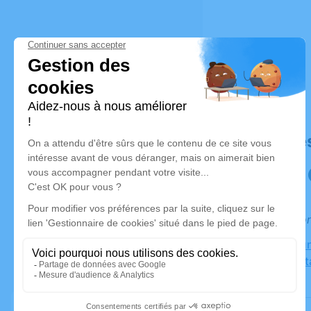
Déroulé de
Informatio
Maison Fun
Ménilmonta