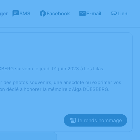
ager
SMS
Facebook
E-mail
Lien
ERG survenu le jeudi 01 juin 2023 à Les Lilas.
ger des photos souvenirs, une anecdote ou exprimer vos
sion dédié à honorer la mémoire d’Aiga DÜESBERG.
Je rends hommage