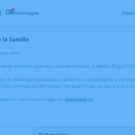
Hommages
Part
0
la famille
hers amis,
grande tristesse que nous vous annonçons le décès d’Aiga DÜESB
ons à utiliser cet espace pour laisser vos condoléances, parta
rs des poèmes ou des textes. Cet endroit est un lieu d'expres
lantation d’arbre hommage est
disponible ici
.