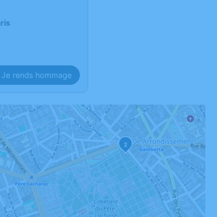
ris
Je rends hommage
2